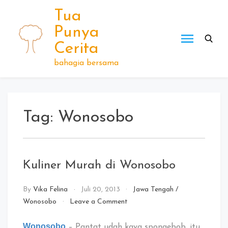
Skip
Tua
to
Punya
content
Cerita
bahagia bersama
Tag:
Wonosobo
Kuliner Murah di Wonosobo
By
Vika Felina
Juli 20, 2013
Jawa Tengah
/
on
Wonosobo
Leave a Comment
Kuliner
Murah
Wonosobo
– Pantat udah kaya spongebob, itu