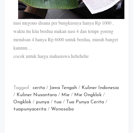
nasi megono disana per bungkusnya hanya Rp 1000 ,
waktu itu kita berdua makan nasi 4 dan tempe goreng
mendoan 4 hanya Rp 6000 untuk berdua, murah banget
kannnn…
cocok untuk harga mahasiswa hehehehe
Tagged :
cerita
/
Jawa Tengah
/
Kuliner Indonesia
/
Kuliner Nusantara
/
Mie
/
Mie Ongklok
/
Ongklok
/
punya
/
tua
/
Tua Punya Cerita
/
tuapunyacerita
/
Wonosobo