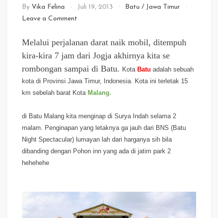
By
Vika Felina
Juli 19, 2013
Batu
/
Jawa Timur
on
Leave a Comment
Batu
penuh
Melalui perjalanan darat naik mobil, ditempuh
Cinta
kira-kira 7 jam dari Jogja akhirnya kita se
rombongan sampai di Batu.
Kota
Batu
adalah sebuah
kota di Provinsi Jawa Timur, Indonesia. Kota ini terletak 15
km sebelah barat
Kota
Malang.
di Batu Malang kita menginap di Surya Indah selama 2
malam. Penginapan yang letaknya ga jauh dari BNS (Batu
Night Spectacular) lumayan lah dari harganya sih bila
dibanding dengan Pohon inn yang ada di jatim park 2
hehehehe