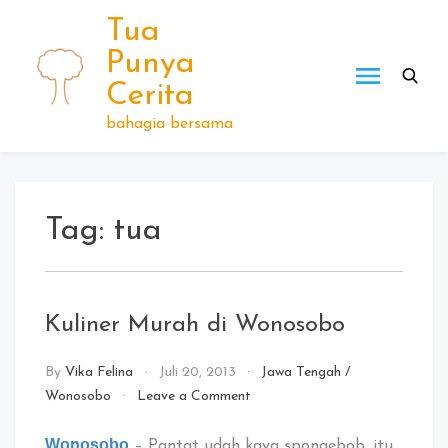
Skip
Tua
to
Punya
content
Cerita
bahagia bersama
Tag:
tua
Kuliner Murah di Wonosobo
By
Vika Felina
Juli 20, 2013
Jawa Tengah
/
on
Wonosobo
Leave a Comment
Kuliner
Murah
Wonosobo
– Pantat udah kaya spongebob, itu