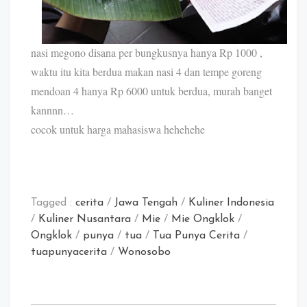
nasi megono disana per bungkusnya hanya Rp 1000 ,
waktu itu kita berdua makan nasi 4 dan tempe goreng
mendoan 4 hanya Rp 6000 untuk berdua, murah banget
kannnn…
cocok untuk harga mahasiswa hehehehe
Tagged :
cerita
/
Jawa Tengah
/
Kuliner Indonesia
/
Kuliner Nusantara
/
Mie
/
Mie Ongklok
/
Ongklok
/
punya
/
tua
/
Tua Punya Cerita
/
tuapunyacerita
/
Wonosobo