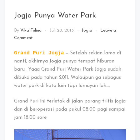
Jogja Punya Water Park
By
Vika Felina
Juli 20, 2013
Jogja
Leave a
on
Comment
Jogja
Punya
Grand Puri Jogja
– Setelah sekian lama di
Water
nanti, akhirnya Jogja punya tempat hiburan
Park
baru.. Yaaa Grand Puri Water Park Jogja sudah
dibuka pada tahun 2011. Walaupun ga sebagus
water park di kota lain tapi lumayan lah….
Grand Puri ini terletak di jalan parang tritis jogja
dan di beroperasi pada pukul 08.00 pagi sampai
jam 18.00 sore.