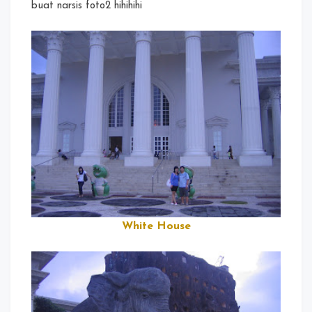
buat narsis foto2 hihihihi
White House