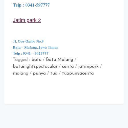
Telp :
0341-597777
Jatim park 2
Jl. Oro-Ombo No.9
Batu – Malang, Jawa Timur
Telp : 0341 – 5025777
Tagged :
batu
/
Batu Malang
/
batunightspectacular
/
cerita
/
jatimpark
/
malang
/
punya
/
tua
/
tuapunyacerita