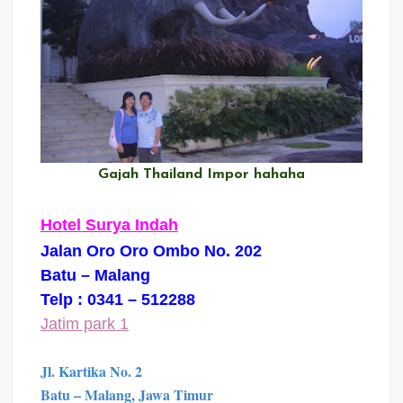
Gajah Thailand Impor hahaha
Hotel Surya Indah
Jalan Oro Oro Ombo No. 202
Batu – Malang
Telp : 0341 – 512288
Jatim park 1
Jl. Kartika No. 2
Batu – Malang, Jawa Timur