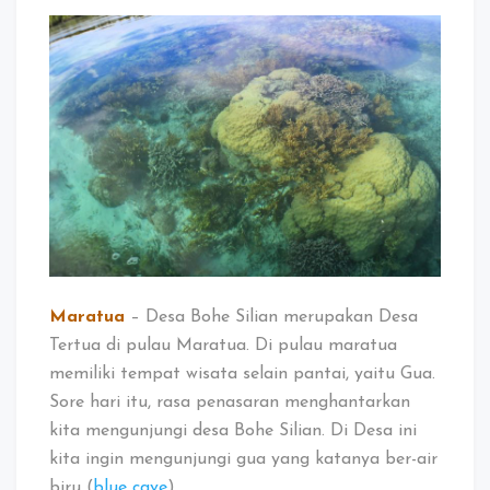
Desa
Bohe
Silian
dan
Gua
Sembat
Maratua
– Desa Bohe Silian merupakan Desa
Tertua di pulau Maratua. Di pulau maratua
memiliki tempat wisata selain pantai, yaitu Gua.
Sore hari itu, rasa penasaran menghantarkan
kita mengunjungi desa Bohe Silian. Di Desa ini
kita ingin mengunjungi gua yang katanya ber-air
biru (
blue cave
).