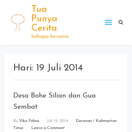
Skip
Tua
to
Punya
content
Cerita
bahagia bersama
Hari:
19 Juli 2014
Desa Bohe Silian dan Gua
Sembat
By
Vika Felina
Juli 19, 2014
Derawan
/
Kalimantan
on
Timur
Leave a Comment