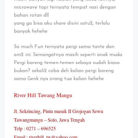
microwave tapi ternyata tempat nasi dengan
bahan rotan dll
yang ga bisa aku share disini satu2, terlalu
banyak hehehe
So much Fun ternyata pergi sama tante dan
om2 ini. Semangatnya masih seperti anak muda.
Pergi bareng temen-temen sebaya sudah biasa
bukan? sekali2 coba deh kalian pergi bareng
sama Genk nya orang tua kalian hehehe
River Hill Tawang Mangu
Jl. Sekrincing, Pintu masuk II Grojogan Sewu
Tawangmangu – Solo, Jawa Tengah
Telp : 0271 – 696525
Email : riverhill_tw@yahoo.com