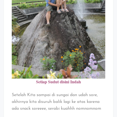
Setiap Sudut disini Indah
Setelah Kita sampai di sungai dan udah sore,
akhirnya kita disuruh balik lagi ke atas karena
ada snack soreeee, serabi kuahhh nomnomnom