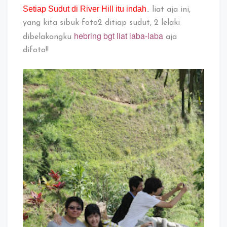
Setiap Sudut di River Hill itu indah
.. liat aja ini,
yang kita sibuk foto2 ditiap sudut, 2 lelaki
hebring bgt liat laba-laba
dibelakangku
aja
difoto!!