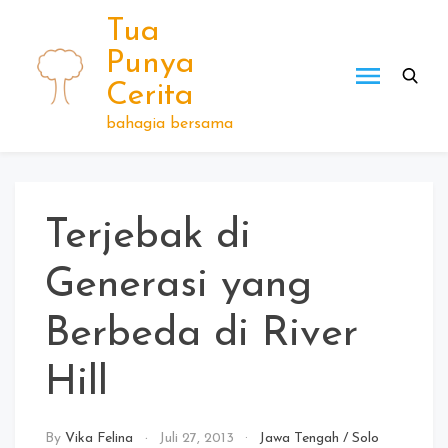
Skip
Tua
to
Punya
content
Cerita
bahagia bersama
Terjebak di
Generasi yang
Berbeda di River
Hill
By
Vika Felina
Juli 27, 2013
Jawa Tengah
/
Solo